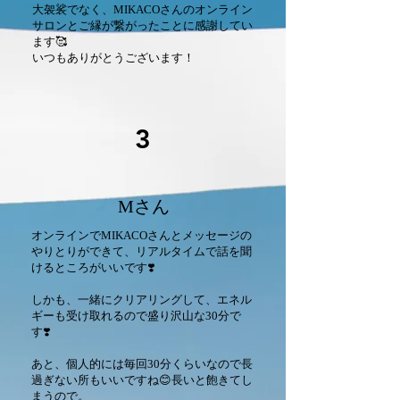
大袈裟でなく、MIKACOさんのオンライン
サロンとご縁が繋がったことに感謝してい
ます🥰
いつもありがとうございます！
3
Mさん
オンラインでMIKACOさんとメッセージの
やりとりができて、リアルタイムで話を聞
けるところがいいです❣️
しかも、一緒にクリアリングして、エネル
ギーも受け取れるので盛り沢山な30分で
す❣️
あと、個人的には毎回30分くらいなので長
過ぎない所もいいですね😊長いと飽きてし
まうので。