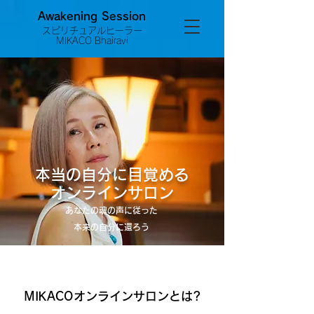
Awakening Session
スピリチュアルヒーラー
MIKACO Bhairavi
本当の自分に目覚める
​オンラインサロン
あなたの
魂の声に従った
​本来の自分に還ろう
MIKACOオンラインサロンとは?