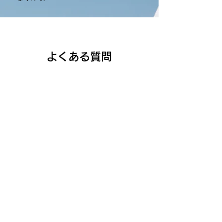
よくある質問
Q、月の途中でもオンラインサロ
ン加入できますか？
はい、できます。月途中でも、お支払いした
その日からメンバーになります。
翌月以降も、退会の申し出がなければ、初月
にお支払いした日がお支払日になります。
Q、Facebookライブの日程は決ま
っていますか？