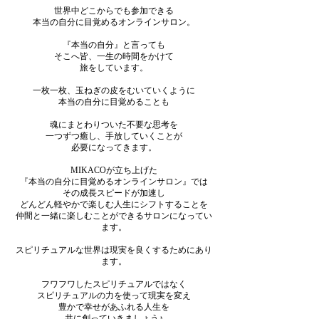
世界中どこからでも参加できる
本当の自分に目覚めるオンラインサロン。
『本当の自分』と言っても
そこへ皆、一生の時間をかけて
旅をしています。
一枚一枚、玉ねぎの皮をむいていくように
本当の自分に目覚めることも
魂にまとわりついた不要な思考を
一つずつ癒し、手放していくことが
必要になってきます。
MIKACOが立ち上げた
『本当の自分に目覚めるオンラインサロン』では
その成長スピードが加速し
どんどん軽やかで楽しむ人生にシフトすることを
仲間と一緒に楽しむことができるサロンになってい
ます。
スピリチュアルな世界は現実を良くするためにあり
ます。
フワフワしたスピリチュアルではなく
スピリチュアルの力を使って現実を変え
豊かで幸せがあふれる人生を
共に創っていきましょう♪