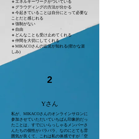
🔹エネルギーワークがついている
🔹グラウディングの方法が分かる
🔹今起きていることは自分にとって必要な
ことだと感じれる
🔹強制がない
🔹自由
🔹どんなことも受け止めてくれる
🔹仲間を大切にしてくれる
🔹MIKACOさんの近況が知れる(密かな楽
しみ)
2
Yさん
私が、MIKACOさんのオンラインサロンに
参加させていただいていちばん印象的だっ
たことは、すでにいらっしゃるメンバーさ
んたちの個性がバラバラ、なのにとても雰
囲気が良くて、これは私の体感ですが「空