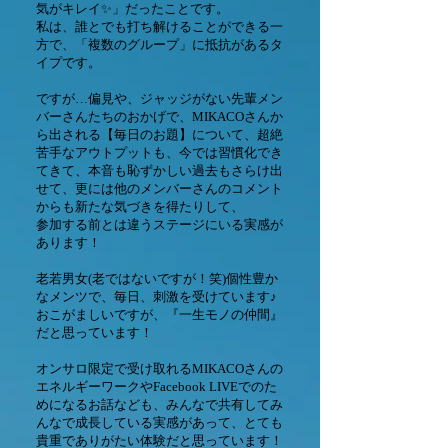
気がキレイ✨」だったことです。
私は、誰とでも打ち解けることができる一
方で、「複数のグループ」に抵抗があるタ
イプです。
ですが…偏見や、ジャッジがない先輩メン
バーさんたちのおかげで、MIKACOさんか
ら出される【毎日のお題】について、超絶
苦手なアウトプットも、今では習慣化でき
てきて、本音も恥ずかしい過去もさらけ出
せて、更には他のメンバーさんのコメント
からも新たな気づきを得たりして、
参加する前とは違うステージにいる実感が
あります！
老若男女(老ではないですが！笑)個性豊か
なメンツで、毎日、刺激を受けています♪
おこがましいですが、『一生モノの仲間』
だと思っています！
オンサロ限定で受け取れるMIKACOさんの
エネルギーワークやFacebook LIVEでのた
めになるお話なども、みんなで共有してみ
んなで成長している実感があって、とても
貴重でありがたい体験だと思っています！